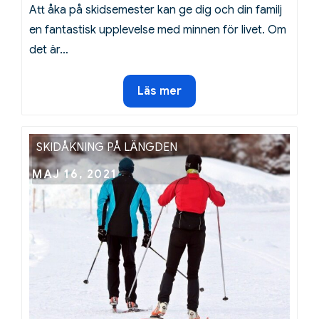
Att åka på skidsemester kan ge dig och din familj
en fantastisk upplevelse med minnen för livet. Om
det är…
Ta
Läs mer
familjen
på
skidsemester
SKIDÅKNING PÅ LÄNGDEN
med
Posted
MAJ 16, 2021
en
on
familjebil