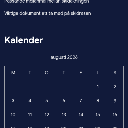
Passande mellanmål mellan skidåkningen
Viktiga dokument att ta med på skidresan
Kalender
augusti 2026
M
T
O
T
F
L
S
1
2
3
4
5
6
7
8
9
10
11
12
13
14
15
16