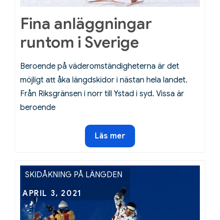
Fina anläggningar
runtom i Sverige
Beroende på väderomständigheterna är det
möjligt att åka längdskidor i nästan hela landet.
Från Riksgränsen i norr till Ystad i syd. Vissa är
beroende
Fina
Läs mer
anläggningar
runtom
i
SKIDÅKNING PÅ LÄNGDEN
Sverige
Posted
APRIL 3, 2021
on