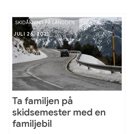
SKIDÅKNING PÅ LÄNGDEN
Next
Posted
JULI 26, 2021
on
Ta familjen på
skidsemester med en
familjebil