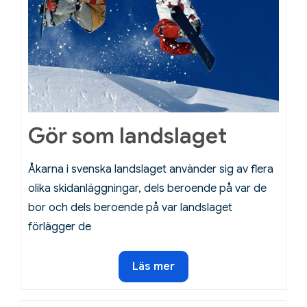
Gör som landslaget
Åkarna i svenska landslaget använder sig av flera
olika skidanläggningar, dels beroende på var de
bor och dels beroende på var landslaget
förlägger de
Gör
Läs mer
som
landslaget