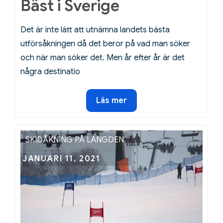
Bäst i Sverige
Det är inte lätt att utnämna landets bästa
utförsåkningen då det beror på vad man söker
och när man söker det. Men år efter år är det
några destinatio
Bäst
Läs mer
i
Sverige
SKIDÅKNING PÅ LÄNGDEN
Posted
JANUARI 11, 2021
on