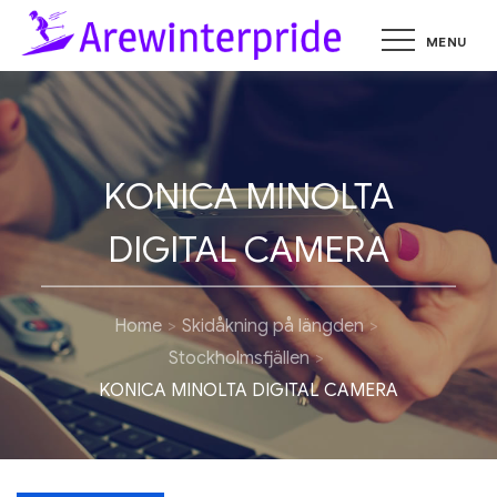
Skip
MENU
to
arewinte
Skidåkning i de
svenska fjällen
content
KONICA MINOLTA
DIGITAL CAMERA
Home
Skidåkning på längden
Stockholmsfjällen
KONICA MINOLTA DIGITAL CAMERA