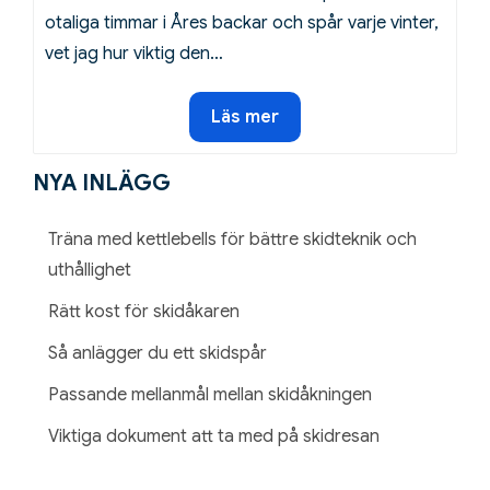
otaliga timmar i Åres backar och spår varje vinter,
vet jag hur viktig den…
Träna
Läs mer
med
kettlebells
NYA INLÄGG
för
bättre
Träna med kettlebells för bättre skidteknik och
skidteknik
uthållighet
och
Rätt kost för skidåkaren
uthållighet
Så anlägger du ett skidspår
Passande mellanmål mellan skidåkningen
Viktiga dokument att ta med på skidresan