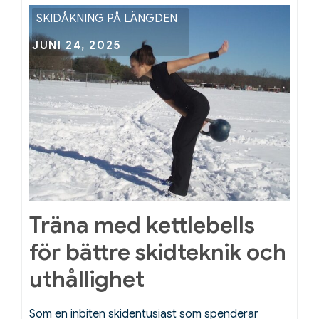
SKIDÅKNING PÅ LÄNGDEN
Posted
JUNI 24, 2025
on
Träna med kettlebells
för bättre skidteknik och
uthållighet
Som en inbiten skidentusiast som spenderar