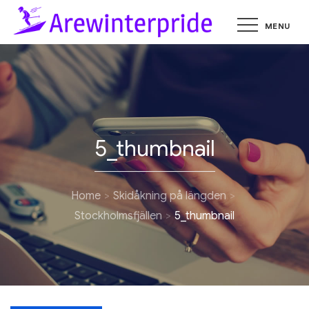
Skip
MENU
to
arewinte
Skidåkning i de
svenska fjällen
content
5_thumbnail
Home
Skidåkning på längden
Stockholmsfjällen
5_thumbnail