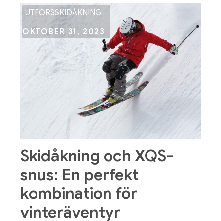
under
UTFÖRSSKIDÅKNING
julen
Posted
OKTOBER 31, 2023
on
Skidåkning och XQS-
snus: En perfekt
kombination för
vinteräventyr