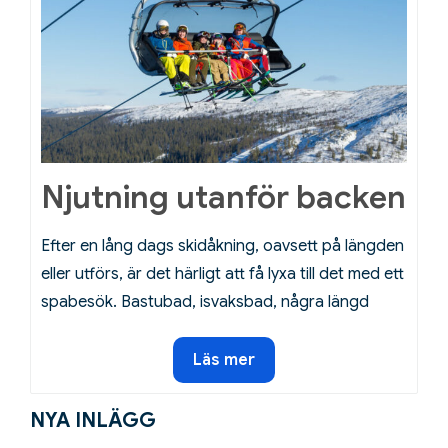
Njutning utanför backen
Efter en lång dags skidåkning, oavsett på längden
eller utförs, är det härligt att få lyxa till det med ett
spabesök. Bastubad, isvaksbad, några längd
Njutning
Läs mer
utanför
backen
NYA INLÄGG