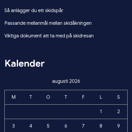
Så anlägger du ett skidspår
Passande mellanmål mellan skidåkningen
Viktiga dokument att ta med på skidresan
Kalender
augusti 2026
M
T
O
T
F
L
S
1
2
3
4
5
6
7
8
9