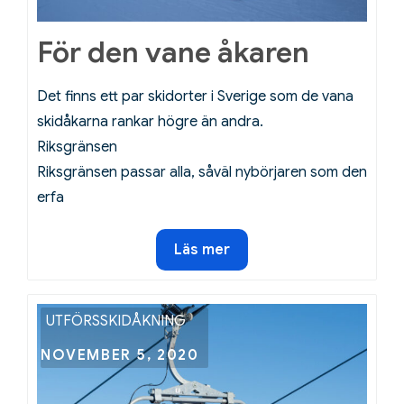
För den vane åkaren
Det finns ett par skidorter i Sverige som de vana
skidåkarna rankar högre än andra.
Riksgränsen
Riksgränsen passar alla, såväl nybörjaren som den
erfa
För
Läs mer
den
vane
åkaren
UTFÖRSSKIDÅKNING
Posted
NOVEMBER 5, 2020
on