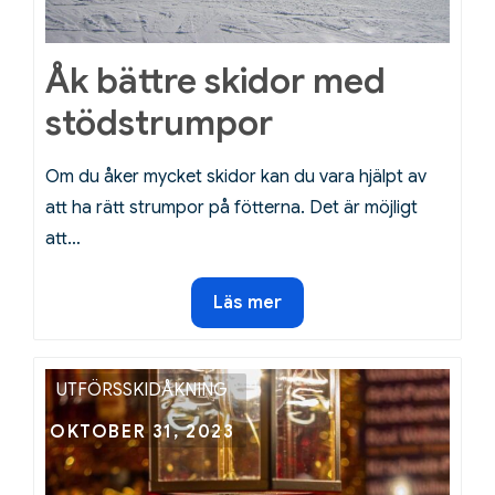
Åk bättre skidor med
stödstrumpor
Om du åker mycket skidor kan du vara hjälpt av
att ha rätt strumpor på fötterna. Det är möjligt
att…
Åk
Läs mer
bättre
skidor
med
UTFÖRSSKIDÅKNING
stödstrumpor
Posted
OKTOBER 31, 2023
on