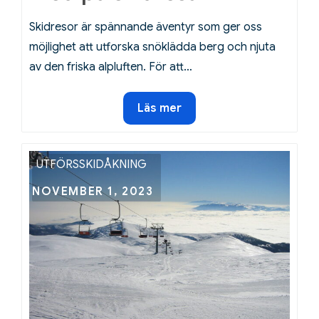
Skidresor är spännande äventyr som ger oss
möjlighet att utforska snöklädda berg och njuta
av den friska alpluften. För att…
Viktiga
Läs mer
dokument
att
ta
UTFÖRSSKIDÅKNING
med
Posted
NOVEMBER 1, 2023
på
on
skidresan