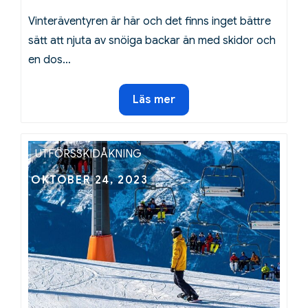
Vinteräventyren är här och det finns inget bättre
sätt att njuta av snöiga backar än med skidor och
en dos…
Skidåkning
Läs mer
och
XQS-
snus:
UTFÖRSSKIDÅKNING
En
Posted
OKTOBER 24, 2023
perfekt
on
kombination
för
vinteräventyr