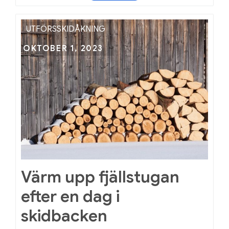
jacka
för
barnet
UTFÖRSSKIDÅKNING
som
Posted
OKTOBER 1, 2023
tycker
on
om
utförsskidåkning
Värm upp fjällstugan
efter en dag i
skidbacken