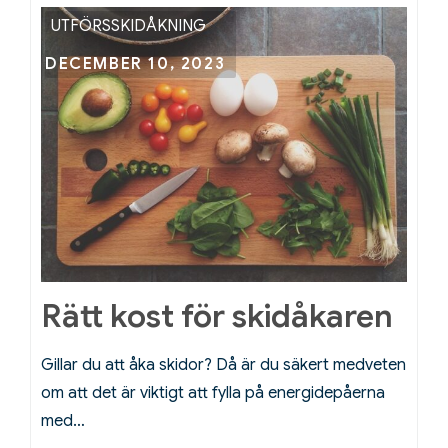
UTFÖRSSKIDÅKNING
Posted
DECEMBER 10, 2023
on
Rätt kost för skidåkaren
Gillar du att åka skidor? Då är du säkert medveten
om att det är viktigt att fylla på energidepåerna
med…