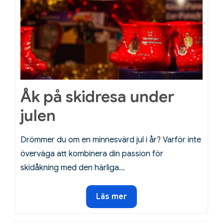
Åk på skidresa under
julen
Drömmer du om en minnesvärd jul i år? Varför inte
överväga att kombinera din passion för
skidåkning med den härliga…
Åk
Läs mer
på
skidresa