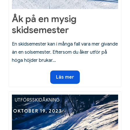
Åk på en mysig
skidsemester
En skidsemester kan i många fall vara mer givande
än en solsemester. Eftersom du åker utför på
höga höjder brukar…
Åk
Läs mer
på
en
mysig
UTFÖRSSKIDÅKNING
skidsemester
Posted
OKTOBER 19, 2023
on