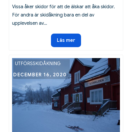
Vissa åker skidor för att de älskar att åka skidor.
För andra är skidåkning bara en del av
upplevelsen av…
Värm
Läs mer
upp
fjällstugan
efter
UTFÖRSSKIDÅKNING
en
Posted
DECEMBER 16, 2020
dag
on
i
skidbacken