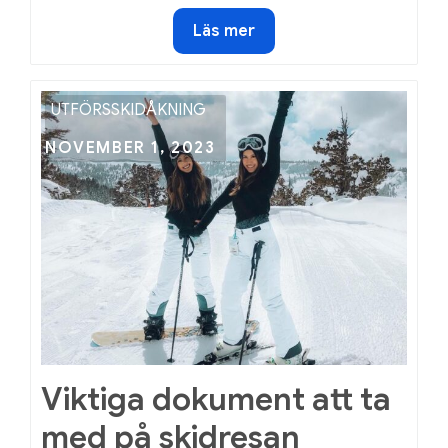
Rätt
Läs mer
kost
för
skidåkaren
UTFÖRSSKIDÅKNING
Posted
NOVEMBER 1, 2023
on
Viktiga dokument att ta
med på skidresan