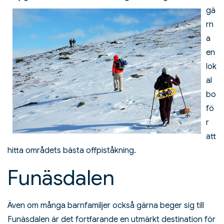
gä
rn
a
en
lok
al
bo
fö
r
att
hitta områdets bästa offpiståkning.
Funäsdalen
Även om många barnfamiljer också gärna beger sig till
Funäsdalen är det fortfarande en utmärkt destination för