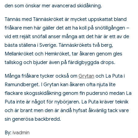
den som önskar mer avancerad skidåkning.
Tännäs med Tännäskröket är mycket uppskattat bland
friåkare men här gäller det att ha koll på snötillgången –
vid ett rejält snöfall anser många att det här är ett av de
bästa ställena i Sverige. Tännäskrökets två berg,
Mellankröket och Hemkröket, tar åkaren genom gles
tallskog och bjuder även på färdigbyggda drops.
Många friåkare tycker också om
Grytan
och La Puta i
Ramundberget. I Grytan kan åkaren ofta njuta lite
flackare skogsskidåkning genom fin pudersnö medan La
Puta inte är något för nybörjaren. La Puta kräver teknik
och är brant men den är ändå hyfsat åkvänlig tack vare
sin generösa backbredd.
By:
ivadmin