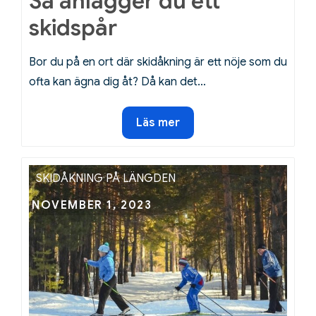
Så anlägger du ett
skidspår
Bor du på en ort där skidåkning är ett nöje som du
ofta kan ägna dig åt? Då kan det…
Så
Läs mer
anlägger
du
ett
SKIDÅKNING PÅ LÄNGDEN
skidspår
Posted
NOVEMBER 1, 2023
on