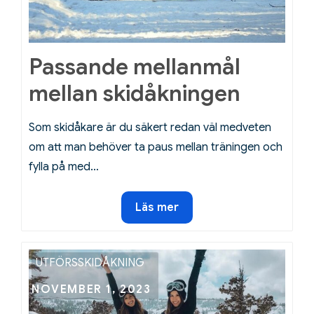
Passande mellanmål
mellan skidåkningen
Som skidåkare är du säkert redan väl medveten
om att man behöver ta paus mellan träningen och
fylla på med…
Passande
Läs mer
mellanmål
mellan
skidåkningen
UTFÖRSSKIDÅKNING
Posted
NOVEMBER 1, 2023
on