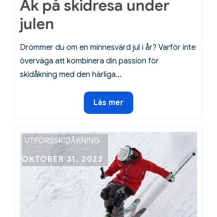
Åk på skidresa under
julen
Drömmer du om en minnesvärd jul i år? Varför inte
överväga att kombinera din passion för
skidåkning med den härliga…
Åk
Läs mer
på
skidresa
under
UTFÖRSSKIDÅKNING
julen
Posted
OKTOBER 31, 2023
on