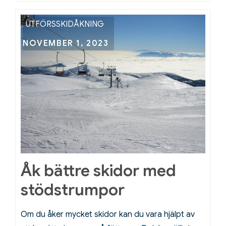
att
ta
UTFÖRSSKIDÅKNING
med
Posted
NOVEMBER 1, 2023
på
on
skidresan
Åk bättre skidor med
stödstrumpor
Om du åker mycket skidor kan du vara hjälpt av