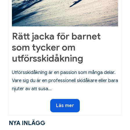
Rätt jacka för barnet
som tycker om
utförsskidåkning
Utförsskidåkning är en passion som många delar.
Vare sig du är en professionell skidåkare eller bara
njuter av att susa…
Rätt
Läs mer
jacka
för
NYA INLÄGG
barnet