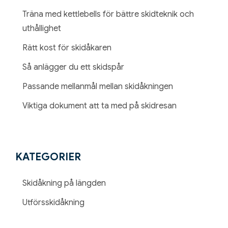
som
Träna med kettlebells för bättre skidteknik och
tycker
uthållighet
om
Rätt kost för skidåkaren
utförsskidåkning
Så anlägger du ett skidspår
Passande mellanmål mellan skidåkningen
Viktiga dokument att ta med på skidresan
KATEGORIER
Skidåkning på längden
Utförsskidåkning