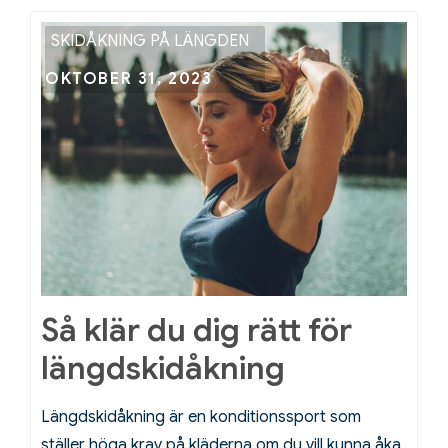
XQS-
snus:
SKIDÅKNING PÅ LÄNGDEN
En
Posted
OKTOBER 31, 2023
perfekt
on
kombination
för
vinteräventyr
Så klär du dig rätt för
längdskidåkning
Längdskidåkning är en konditionssport som
ställer höga krav på kläderna om du vill kunna åka