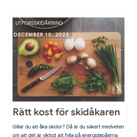
UTFÖRSSKIDÅKNING
Posted
DECEMBER 10, 2023
on
Rätt kost för skidåkaren
Gillar du att åka skidor? Då är du säkert medveten
om att det är viktigt att fylla på energidepåerna