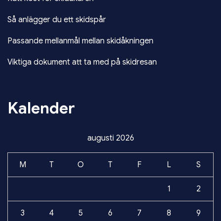
Så anlägger du ett skidspår
Passande mellanmål mellan skidåkningen
Viktiga dokument att ta med på skidresan
Kalender
augusti 2026
M
T
O
T
F
L
S
1
2
3
4
5
6
7
8
9