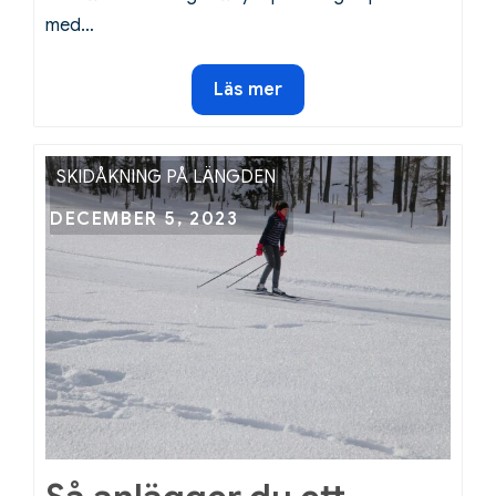
med…
Rätt
Läs mer
kost
för
skidåkaren
SKIDÅKNING PÅ LÄNGDEN
Posted
DECEMBER 5, 2023
on