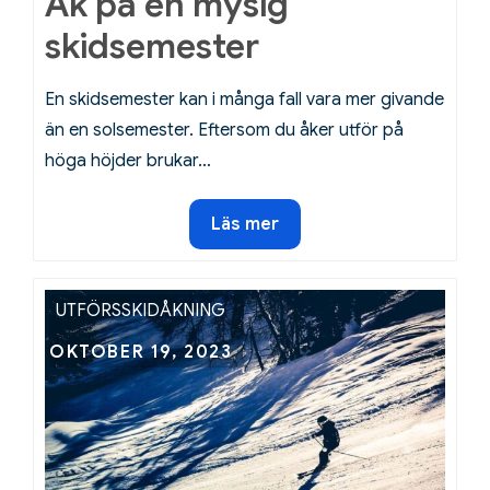
Åk på en mysig
skidsemester
En skidsemester kan i många fall vara mer givande
än en solsemester. Eftersom du åker utför på
höga höjder brukar…
Åk
Läs mer
på
en
mysig
UTFÖRSSKIDÅKNING
skidsemester
Posted
OKTOBER 19, 2023
on