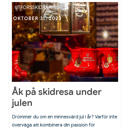
UTFÖRSSKIDÅKNING
Posted
OKTOBER 31, 2023
on
Åk på skidresa under
julen
Drömmer du om en minnesvärd jul i år? Varför inte
överväga att kombinera din passion för