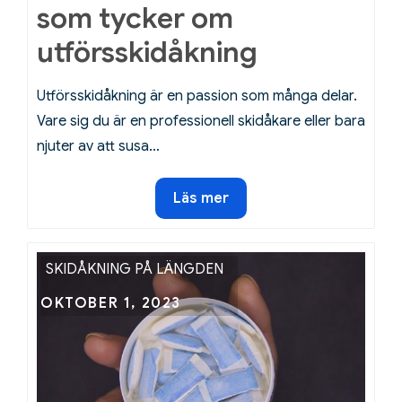
som tycker om
utförsskidåkning
Utförsskidåkning är en passion som många delar.
Vare sig du är en professionell skidåkare eller bara
njuter av att susa…
Rätt
Läs mer
jacka
för
barnet
SKIDÅKNING PÅ LÄNGDEN
som
Posted
OKTOBER 1, 2023
tycker
on
om
utförsskidåkning