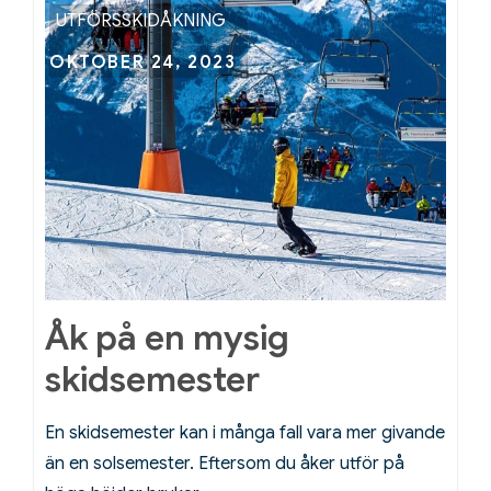
dig
UTFÖRSSKIDÅKNING
rätt
Posted
OKTOBER 24, 2023
för
on
längdskidåkning
Åk på en mysig
skidsemester
En skidsemester kan i många fall vara mer givande
än en solsemester. Eftersom du åker utför på