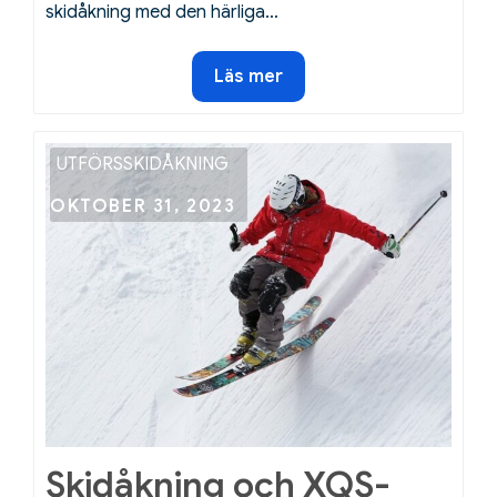
skidåkning med den härliga…
Åk
Läs mer
på
skidresa
under
UTFÖRSSKIDÅKNING
julen
Posted
OKTOBER 31, 2023
on
Skidåkning och XQS-