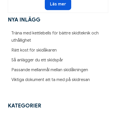
Värm
Läs mer
upp
fjällstugan
NYA INLÄGG
efter
en
Träna med kettlebells för bättre skidteknik och
dag
uthållighet
i
Rätt kost för skidåkaren
skidbacken
Så anlägger du ett skidspår
Passande mellanmål mellan skidåkningen
Viktiga dokument att ta med på skidresan
KATEGORIER