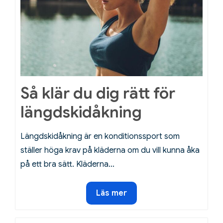
vinteräventyr
Så klär du dig rätt för
längdskidåkning
Längdskidåkning är en konditionssport som
ställer höga krav på kläderna om du vill kunna åka
på ett bra sätt. Kläderna…
Så
Läs mer
klär
du