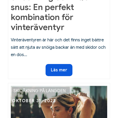
snus: En perfekt
kombination för
vinteräventyr
Vinteräventyren är här och det finns inget bättre
sätt att njuta av snöiga backar än med skidor och
en dos…
Skidåkning
Läs mer
och
XQS-
snus:
SKIDÅKNING PÅ LÄNGDEN
En
Posted
OKTOBER 31, 2023
perfekt
on
kombination
för