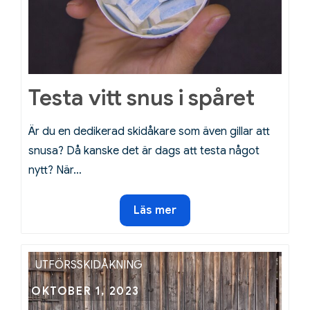
Testa vitt snus i spåret
Är du en dedikerad skidåkare som även gillar att
snusa? Då kanske det är dags att testa något
nytt? När…
Testa
Läs mer
vitt
snus
i
UTFÖRSSKIDÅKNING
spåret
Posted
OKTOBER 1, 2023