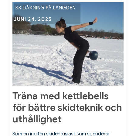
SKIDÅKNING PÅ LÄNGDEN
Posted
JUNI 24, 2025
on
Träna med kettlebells
för bättre skidteknik och
uthållighet
Som en inbiten skidentusiast som spenderar