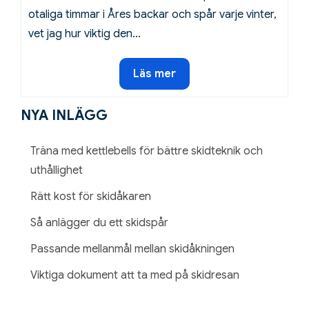
otaliga timmar i Åres backar och spår varje vinter,
vet jag hur viktig den…
Träna
Läs mer
med
kettlebells
NYA INLÄGG
för
bättre
Träna med kettlebells för bättre skidteknik och
skidteknik
uthållighet
och
Rätt kost för skidåkaren
uthållighet
Så anlägger du ett skidspår
Passande mellanmål mellan skidåkningen
Viktiga dokument att ta med på skidresan