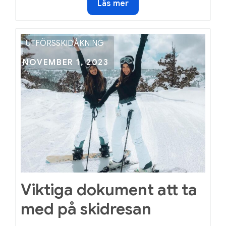
Passande
Läs mer
mellanmål
mellan
skidåkningen
UTFÖRSSKIDÅKNING
Posted
NOVEMBER 1, 2023
on
Viktiga dokument att ta
med på skidresan