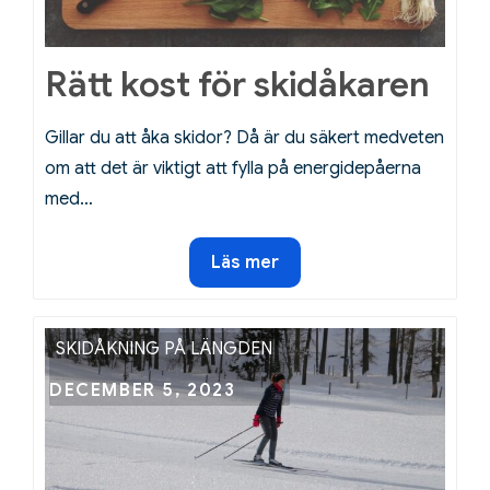
Rätt kost för skidåkaren
Gillar du att åka skidor? Då är du säkert medveten
om att det är viktigt att fylla på energidepåerna
med…
Rätt
Läs mer
kost
för
skidåkaren
SKIDÅKNING PÅ LÄNGDEN
Posted
DECEMBER 5, 2023
on