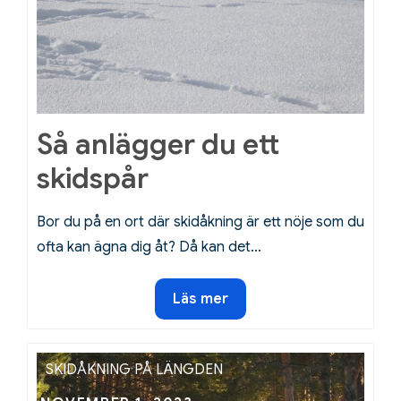
Så anlägger du ett
skidspår
Bor du på en ort där skidåkning är ett nöje som du
ofta kan ägna dig åt? Då kan det…
Så
Läs mer
anlägger
du
ett
SKIDÅKNING PÅ LÄNGDEN
skidspår