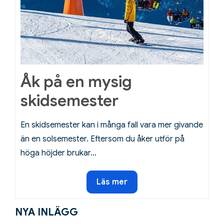
Åk på en mysig
skidsemester
En skidsemester kan i många fall vara mer givande
än en solsemester. Eftersom du åker utför på
höga höjder brukar…
Åk
Läs mer
på
en
NYA INLÄGG
mysig