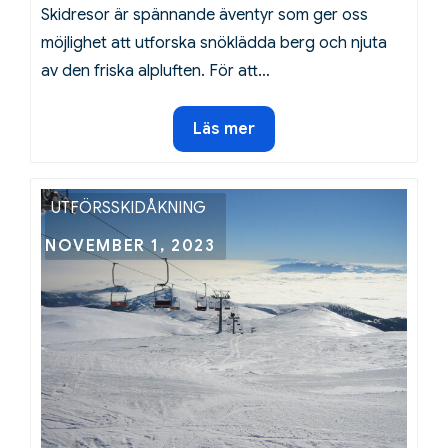
Skidresor är spännande äventyr som ger oss
möjlighet att utforska snöklädda berg och njuta
av den friska alpluften. För att…
Viktiga
Läs mer
dokument
att
ta
UTFÖRSSKIDÅKNING
med
Posted
NOVEMBER 1, 2023
på
on
skidresan