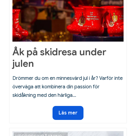
Åk på skidresa under
julen
Drömmer du om en minnesvärd jul i år? Varför inte
överväga att kombinera din passion för
skidåkning med den härliga…
Åk
Läs mer
på
skidresa