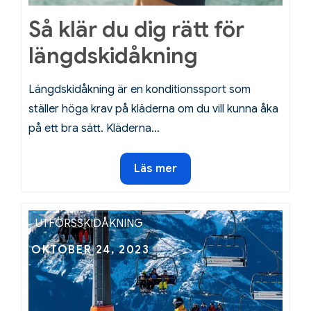
Så klär du dig rätt för
längdskidåkning
Längdskidåkning är en konditionssport som
ställer höga krav på kläderna om du vill kunna åka
på ett bra sätt. Kläderna…
Så
Läs mer
klär
du
dig
UTFÖRSSKIDÅKNING
rätt
Posted
OKTOBER 24, 2023
för
on
längdskidåkning