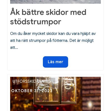
Åk bättre skidor med
stödstrumpor
Om du åker mycket skidor kan du vara hjälpt av
att ha rätt strumpor på fötterna. Det är möjligt
att…
Åk
Läs mer
bättre
skidor
med
UTFÖRSSKIDÅKNING
stödstrumpor
Posted
OKTOBER 31, 2023
on