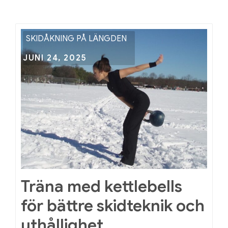
SKIDÅKNING PÅ LÄNGDEN
Posted
JUNI 24, 2025
on
Träna med kettlebells
för bättre skidteknik och
uthållighet