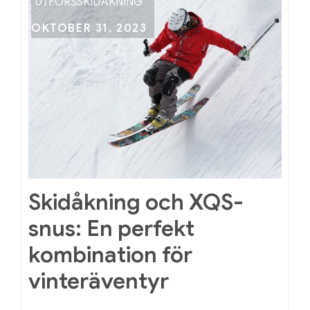
under
UTFÖRSSKIDÅKNING
julen
Posted
OKTOBER 31, 2023
on
Skidåkning och XQS-
snus: En perfekt
kombination för
vinteräventyr