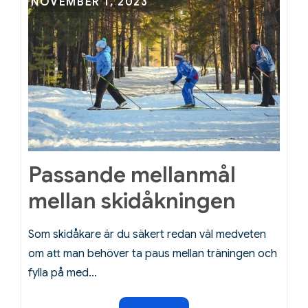
Posted
NOVEMBER 1, 2023
on
Passande mellanmål
mellan skidåkningen
Som skidåkare är du säkert redan väl medveten
om att man behöver ta paus mellan träningen och
fylla på med…