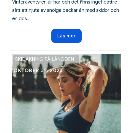
Vinteräventyren är här och det finns inget bättre
sätt att njuta av snöiga backar än med skidor och
en dos…
Skidåkning
Läs mer
och
XQS-
snus:
SKIDÅKNING PÅ LÄNGDEN
En
Posted
OKTOBER 31, 2023
perfekt
on
kombination
för
vinteräventyr