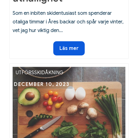
Som en inbiten skidentusiast som spenderar
otaliga timmar i Åres backar och spår varje vinter,
vet jag hur viktig den…
Träna
Läs mer
med
kettlebells
för
UTFÖRSSKIDÅKNING
bättre
Posted
DECEMBER 10, 2023
skidteknik
on
och
uthållighet