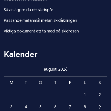
Så anlägger du ett skidspår
Passande mellanmål mellan skidåkningen
Viktiga dokument att ta med på skidresan
Kalender
augusti 2026
M
T
O
T
F
L
S
1
2
3
4
5
6
7
8
9