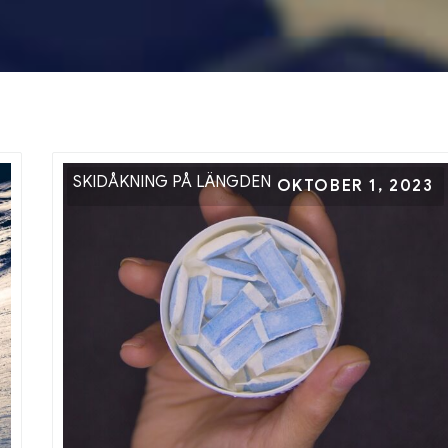
SKIDÅKNING PÅ LÄNGDEN
Nex
Posted
OKTOBER 1, 2023
on